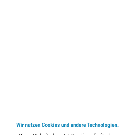
Der PICO Protect® 20 Pool Winterschutz konserviert Wasser in
allen Whirlpools und Schwimmbecken im Außenbereich und macht
sie winterfit. Die Algenbildung im Wasser wird durch die bewährte
Formulierung effektiv verhindert. Der PICO...
20,17 € *
Bruttopreis: 24,00 €
Artikel-Nr.:
112026
Merken
ZUM PRODUKT
Wir nutzen Cookies und andere Technologien.
POOL PFLEGE – DIESE SCHRITTE GEHÖREN