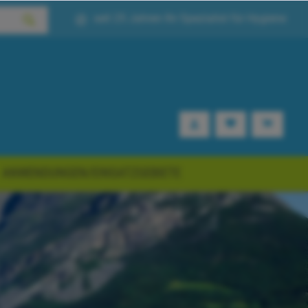
seit 25 Jahren Ihr Spezialist für Hygiene
ANWENDUNGEN/EINSATZGEBIETE