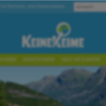
 auf Rechnung - ohne Shopanmeldung
 & HÄNDE
EINSATZHYGIENE
HAUS, HOF & GARTEN