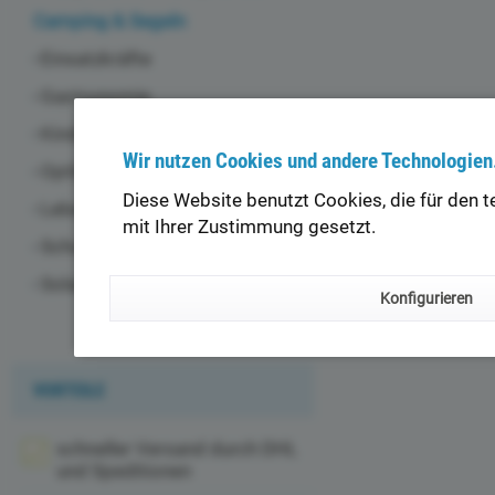
Camping & Segeln
Einsatzkräfte
Gastronomie
Kindergärten
Wir nutzen Cookies und andere Technologien
Optiker & Akustiker
Diese Website benutzt Cookies, die für den 
Lebensmittelindustrie
mit Ihrer Zustimmung gesetzt.
Schuhverleih
Solarium & Fitnessstudios
Konfigurieren
VORTEILE
schneller Versand durch DHL
und Speditionen