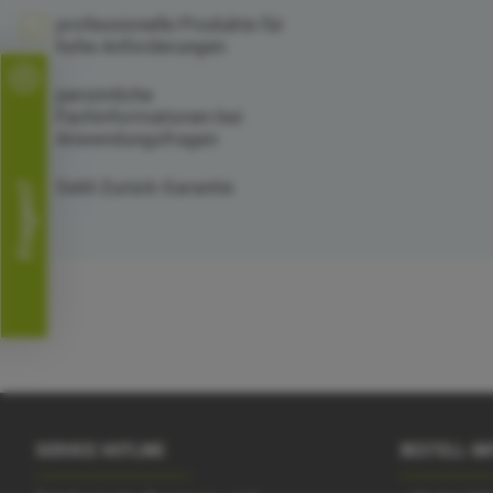
professionelle Produkte für
hohe Anforderungen
persönliche
Fachinformationen bei
Anwendungsfragen
Geld-Zurück-Garantie
Fragen?
SERVICE HOTLINE
BESTELL-IN