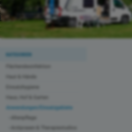
KATEGORIEN
Flächendesinfektion
Haut & Hände
Einsatzhygiene
Haus, Hof & Garten
Anwendungen/Einsatzgebiete
Altenpflege
Arztpraxen & Therapiestudios