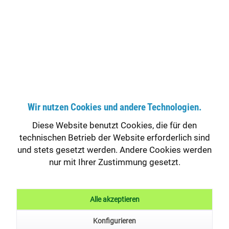
PICO PROTECT 28, Pool
Wasserdesinfektion, ohne
Chlor
8,32 € *
Bruttopreis: 9,90 €
zzgl. MwSt.
zzgl. Versandkosten
Wir nutzen Cookies und andere Technologien.
Versandfertig in ca. 1-2 Werktagen
Diese Website benutzt Cookies, die für den
In den
Warenkorb
technischen Betrieb der Website erforderlich sind
und stets gesetzt werden. Andere Cookies werden
nur mit Ihrer Zustimmung gesetzt.
Merken
Fragen zum Artikel?
Artikel-Nr.:
112044
Alle akzeptieren
EAN:
4035901003122
Konfigurieren