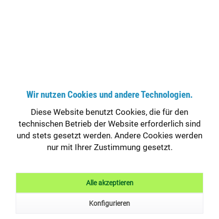
Armhebelspender, 0,5L,
langer Armhebel
29,50 € *
Bruttopreis: 35,11 €
zzgl. MwSt.
zzgl. Versandkosten
Versandfertig in ca. 1-2 Werktagen
Wir nutzen Cookies und andere Technologien.
In den
Warenkorb
Diese Website benutzt Cookies, die für den
technischen Betrieb der Website erforderlich sind
und stets gesetzt werden. Andere Cookies werden
Merken
Fragen zum Artikel?
nur mit Ihrer Zustimmung gesetzt.
Artikel-Nr.:
118100
EAN:
4035901000510
Alle akzeptieren
Konfigurieren